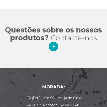
Questões sobre os nossos
produtos?
Contacte-nos
MORADA:
IC2 (EN 1), Km 98 - Ataíja de Cima
2460-713 Alcobaça - PORTUGAL