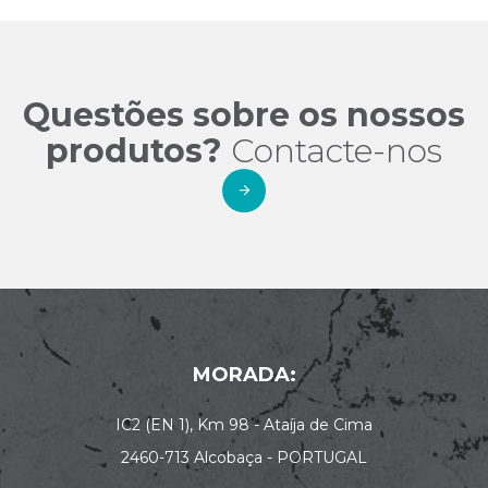
Questões sobre os nossos
produtos?
Contacte-nos
MORADA:
IC2 (EN 1), Km 98 - Ataíja de Cima
2460-713 Alcobaça - PORTUGAL