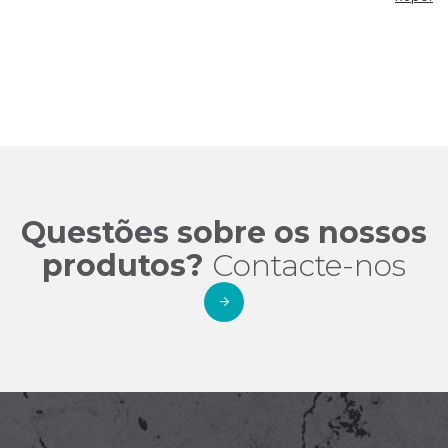
Repor
filtro
de
preço
Questões sobre os nossos
produtos?
Contacte-nos