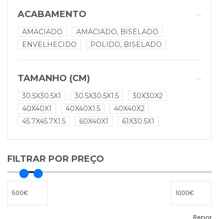
ACABAMENTO
AMACIADO
AMACIADO, BISELADO
ENVELHECIDO
POLIDO, BISELADO
TAMANHO (CM)
30.5X30.5X1
30.5X30.5X1.5
30X30X2
40X40X1
40X40X1.5
40X40X2
45.7X45.7X1.5
60X40X1
61X30.5X1
FILTRAR POR PREÇO
Repor