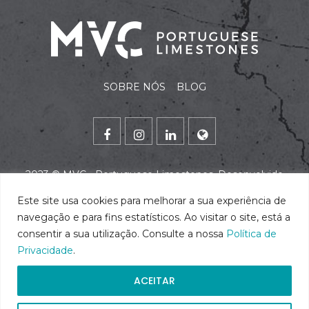
SOBRE NÓS
BLOG
2023 ©
MVC - Portuguese Limestones
. Desenvolvido
por
alidata
.
Este site usa cookies para melhorar a sua experiência de
navegação e para fins estatísticos. Ao visitar o site, está a
consentir a sua utilização. Consulte a nossa
Política de
Privacidade
.
ACEITAR