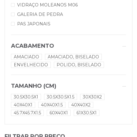
VIDRAÇO MOLEANOS M06
GALERIA DE PEDRA
PAS JAPONAIS
ACABAMENTO
AMACIADO
AMACIADO, BISELADO
ENVELHECIDO
POLIDO, BISELADO
TAMANHO (CM)
30.5X30.5X1
30.5X30.5X1.5
30X30X2
40X40X1
40X40X1.5
40X40X2
45.7X45.7X1.5
60X40X1
61X30.5X1
FILTRAR POR PREÇO