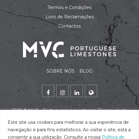
Termos e Condições
Livro de Reclamações
Contactos
SOBRE NÓS
BLOG
2023 ©
MVC - Portuguese Limestones
. Desenvolvido
por
alidata
.
Este site usa cookies para melhorar a sua experiência de
navegação e para fins estatísticos. Ao visitar o site, está a
consentir a sua utilização. Consulte a nossa
Política de