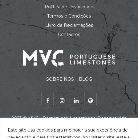
Política de Privacidade
Termos e Condições
Livro de Reclamações
Contactos
SOBRE NÓS
BLOG
2023 ©
MVC - Portuguese Limestones
. Desenvolvido
por
alidata
.
Este site usa cookies para melhorar a sua experiência de
navegação e para fins estatísticos. Ao visitar o site, está a