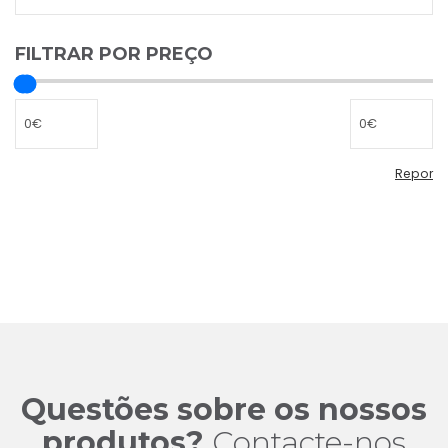
FILTRAR POR PREÇO
Repor
Repor
filtro
de
preço
Questões sobre os nossos
produtos?
Contacte-nos