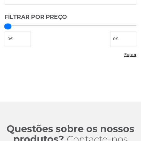
FILTRAR POR PREÇO
Repor
Repor
filtro
de
preço
Questões sobre os nossos
produtos?
Contacte-nos