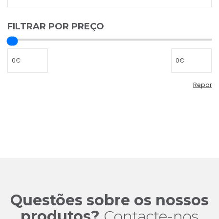
FILTRAR POR PREÇO
Repor
Repor
filtro
de
preço
Questões sobre os nossos
produtos?
Contacte-nos