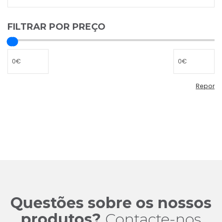
FILTRAR POR PREÇO
Repor
Repor
filtro
de
preço
Questões sobre os nossos
produtos?
Contacte-nos