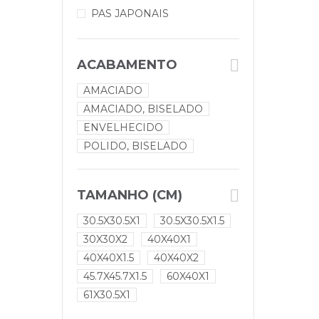
PAS JAPONAIS
ACABAMENTO
AMACIADO
AMACIADO, BISELADO
ENVELHECIDO
POLIDO, BISELADO
TAMANHO (CM)
30.5X30.5X1
30.5X30.5X1.5
30X30X2
40X40X1
40X40X1.5
40X40X2
45.7X45.7X1.5
60X40X1
61X30.5X1