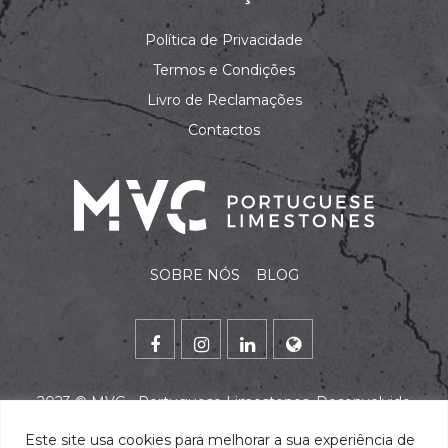
Política de Privacidade
Termos e Condições
Livro de Reclamações
Contactos
SOBRE NÓS
BLOG
2023 ©
MVC - Portuguese Limestones
. Desenvolvido
por
alidata
.
Este site usa cookies para melhorar a sua experiência de