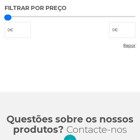
FILTRAR POR PREÇO
Repor
Repor
filtro
de
preço
Questões sobre os nossos
produtos?
Contacte-nos