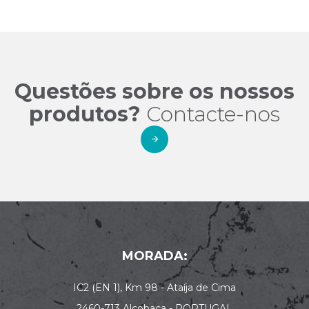
Questões sobre os nossos
produtos?
Contacte-nos
MORADA:
IC2 (EN 1), Km 98 - Ataíja de Cima
2460-713 Alcobaça - PORTUGAL