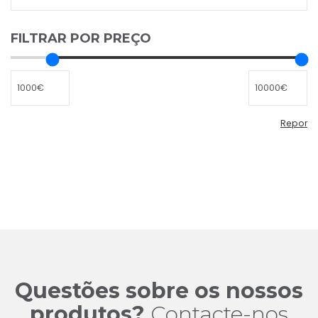
FILTRAR POR PREÇO
Repor
Repor
filtro
de
preço
Questões sobre os nossos
produtos?
Contacte-nos