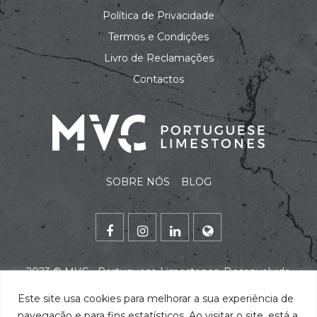
Política de Privacidade
Termos e Condições
Livro de Reclamações
Contactos
SOBRE NÓS
BLOG
2023 ©
MVC - Portuguese Limestones
. Desenvolvido
por
alidata
.
Este site usa cookies para melhorar a sua experiência de
navegação e para fins estatísticos. Ao visitar o site, está a